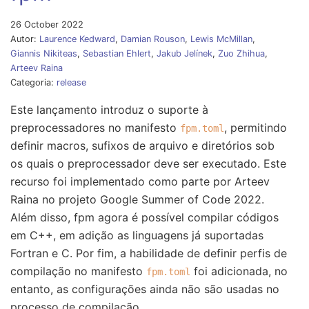
26 October 2022
Autor:
Laurence Kedward
,
Damian Rouson
,
Lewis McMillan
,
Giannis Nikiteas
,
Sebastian Ehlert
,
Jakub Jelínek
,
Zuo Zhihua
,
Arteev Raina
Categoria:
release
Este lançamento introduz o suporte à
preprocessadores no manifesto
, permitindo
fpm.toml
definir macros, sufixos de arquivo e diretórios sob
os quais o preprocessador deve ser executado. Este
recurso foi implementado como parte por Arteev
Raina no projeto Google Summer of Code 2022.
Além disso, fpm agora é possível compilar códigos
em C++, em adição as linguagens já suportadas
Fortran e C. Por fim, a habilidade de definir perfis de
compilação no manifesto
foi adicionada, no
fpm.toml
entanto, as configurações ainda não são usadas no
processo de compilação.