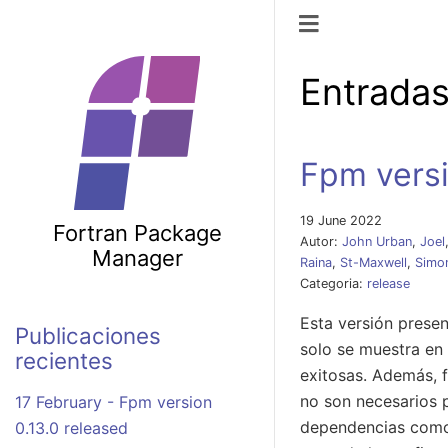
Navegación d
Entradas
Fpm versi
19 June 2022
Fortran Package
Autor:
John Urban
,
Joel
Manager
Raina
,
St-Maxwell
,
Simo
Categoria:
release
Esta versión presen
Publicaciones
solo se muestra en 
recientes
exitosas. Además, 
no son necesarios 
17 February - Fpm version
dependencias como 
0.13.0 released