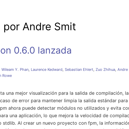
e palanca
 por Andre Smit
on 0.6.0 lanzada
,
Wileam Y. Phan
,
Laurence Kedward
,
Sebastian Ehlert
,
Zuo Zhihua
,
Andre
n Rowe
ta una mejor visualización para la salida de compilación, l
caso de error para mantener limpia la salida estándar par
fpm ahora puede detectar módulos no utilizados y evita c
para una aplicación, lo que mejora la velocidad de compila
stdlib. Al crear un nuevo proyecto con fpm, la información